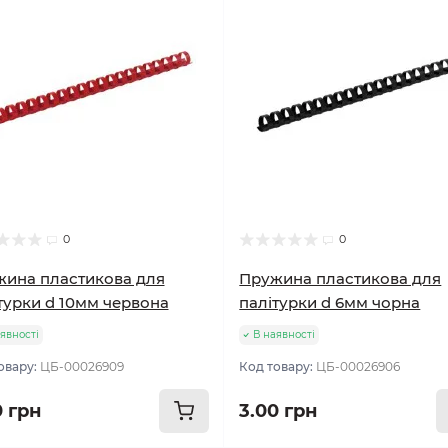
0
0
ина пластикова для
Пружина пластикова для
турки d 10мм червона
палітурки d 6мм чорна
явності
В наявності
овару:
ЦБ-00026909
Код товару:
ЦБ-00026906
0 грн
3.00 грн