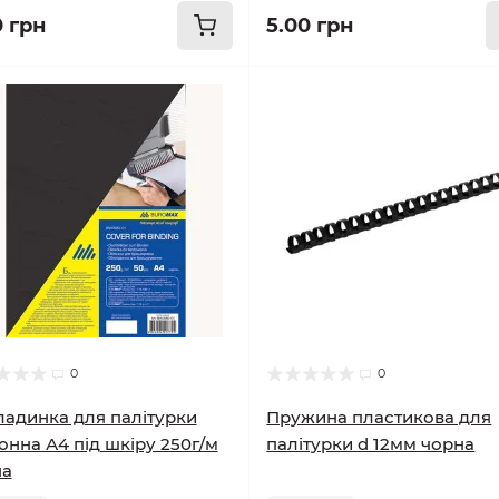
0 грн
5.00 грн
0
0
адинка для палітурки
Пружина пластикова для
онна А4 під шкіру 250г/м
палітурки d 12мм чорна
на