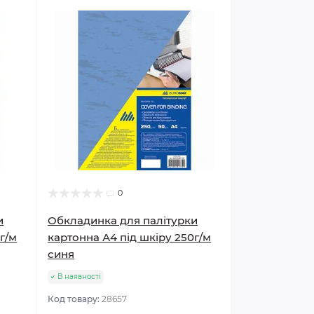
0
и
Обкладинка для палітурки
г/м
картонна А4 під шкіру 250г/м
синя
В наявності
Код товару:
28657