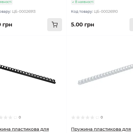
явності
В наявності
овару:
ЦБ-00026913
Код товару:
ЦБ-00026910
0 грн
5.00 грн
0
0
ина пластикова для
Пружина пластикова для