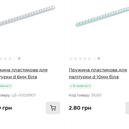
0
0
ина пластикова для
Пружина пластикова для
турки d 6мм біла
палітурки d 10мм біла
явності
В наявності
овару:
ЦБ-00026907
Код товару:
38283
0 грн
2.80 грн