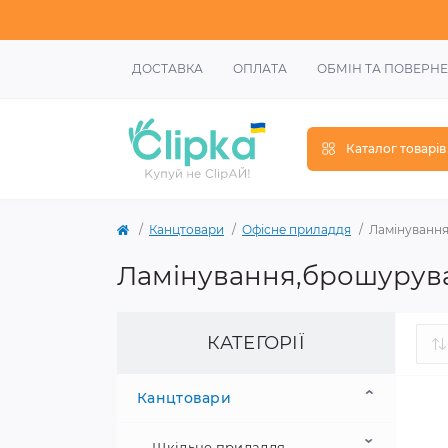
ДОСТАВКА
ОПЛАТА
ОБМІН ТА ПОВЕРН
Каталог товарів
Канцтовари
Офісне приладдя
Ламінуванн
Ламінування,брошурув
КАТЕГОРІЇ
Канцтовари
Шкільне приладдя