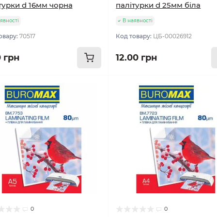
турки d 16мм чорна
палітурки d 25мм біла
явності
В наявності
овару:
70517
Код товару:
ЦБ-00026912
0 грн
12.00 грн
0
0