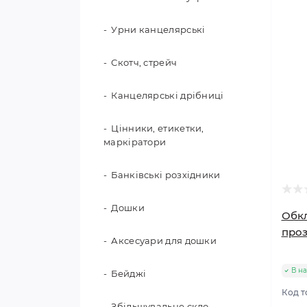
Рахунковий та навчальний
Урни канцелярські
матеріал
Скотч, стрейч
Папки для креслення,
дипломні, курсові
Канцелярські дрібниці
Глобуси
Цінники, етикетки,
маркіратори
Банківські розхідники
Дошки
Обкл
проз
Аксесуари для дошки
В на
Бейджі
Код т
Збільшувальне скло