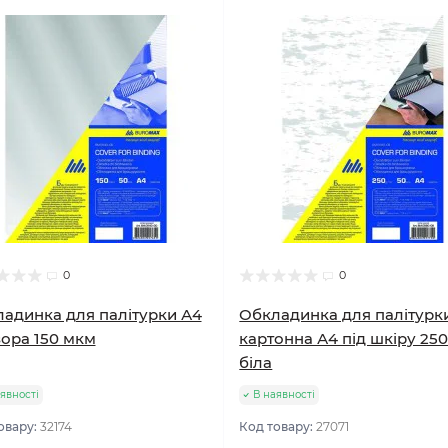
0
0
адинка для палітурки А4
Обкладинка для палітурк
ора 150 мкм
картонна А4 під шкіру 250
біла
явності
В наявності
овару:
32174
Код товару:
27071