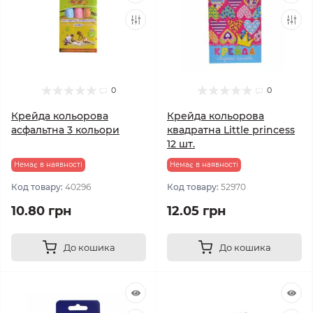
0
0
Крейда кольорова
Крейда кольорова
асфальтна 3 кольори
квадратна Little princess
12 шт.
Немає в наявності
Немає в наявності
Код товару:
40296
Код товару:
52970
10.80 грн
12.05 грн
До кошика
До кошика