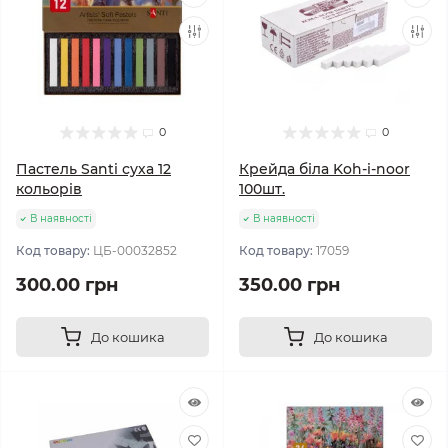
0
0
Пастель Santi суха 12
Крейда біла Koh-i-noor
кольорів
100шт.
В наявності
В наявності
Код товару:
ЦБ-00032852
Код товару:
17059
300.00 грн
350.00 грн
До кошика
До кошика