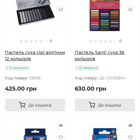
0
0
Пастель суха сірі відтінки
Пастель Santi суха 36
12 кольорів
кольорів
В наявності
В наявності
Код товару:
55838
Код товару:
ЦБ-00032854
425.00 грн
630.00 грн
До кошика
До кошика