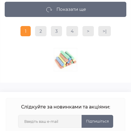
Показати ще
1
2
3
4
>
>|
Слідкуйте за новинками та акціями:
Підпишіться