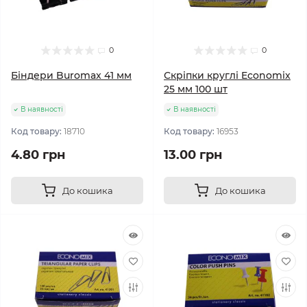
0
0
Біндери Buromax 41 мм
Скріпки круглі Economix
25 мм 100 шт
В наявності
В наявності
Код товару:
18710
Код товару:
16953
4.80 грн
13.00 грн
До кошика
До кошика