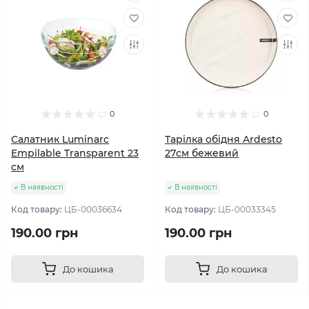
0
0
Салатник Luminarc
Тарілка обідня Ardesto
Empilable Transparent 23
27см бежевий
см
В наявності
В наявності
Код товару:
ЦБ-00036634
Код товару:
ЦБ-00033345
190.00 грн
190.00 грн
До кошика
До кошика