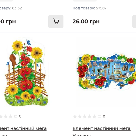
овару:
63132
Код товару:
57967
00 грн
26.00 грн
0
0
ент настінний мега
Елемент настінний мега
ьви
Україна