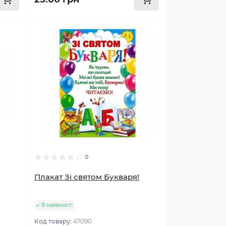
0
Плакат Зі святом Букваря!
В наявності
Код товару:
47090