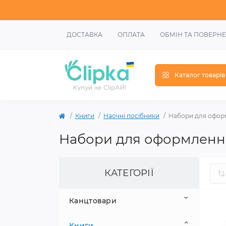
ДОСТАВКА
ОПЛАТА
ОБМІН ТА ПОВЕРН
Каталог товарів
Книги
Наочні посібники
Набори для оформ
Набори для оформлення 
КАТЕГОРІЇ
Канцтовари
Книги
Шкільне приладдя