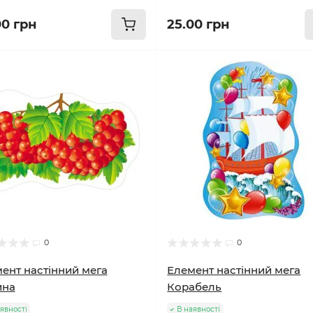
00 грн
25.00 грн
0
0
ент настінний мега
Елемент настінний мега
ина
Корабель
явності
В наявності