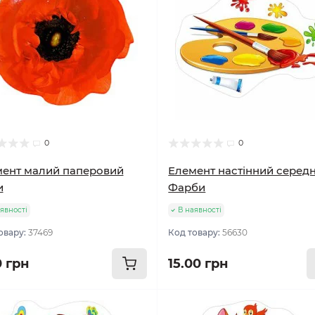
0
0
ент малий паперовий
Елемент настінний середн
и
Фарби
явності
В наявності
овару:
37469
Код товару:
56630
0 грн
15.00 грн