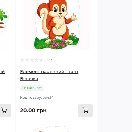
0
ій
Елемент настінний гігант
Білочка
В наявності
Код товару:
53434
20.00 грн