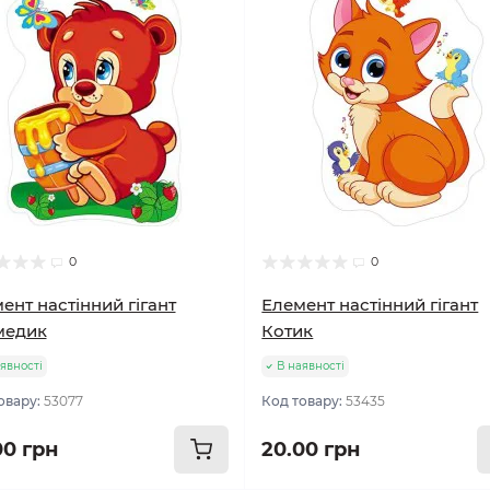
0
0
ент настінний гігант
Елемент настінний гігант
медик
Котик
явності
В наявності
овару:
53077
Код товару:
53435
00 грн
20.00 грн