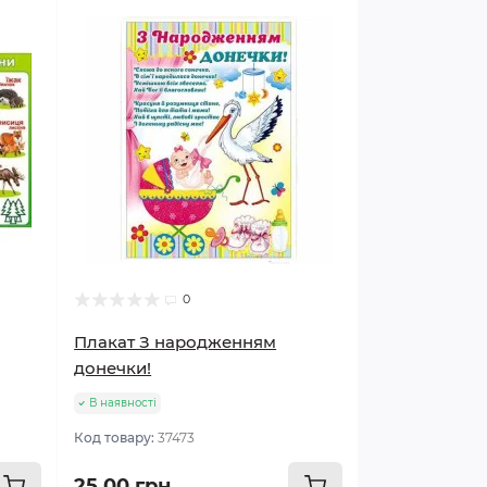
0
Плакат З народженням
донечки!
В наявності
Код товару:
37473
25.00 грн