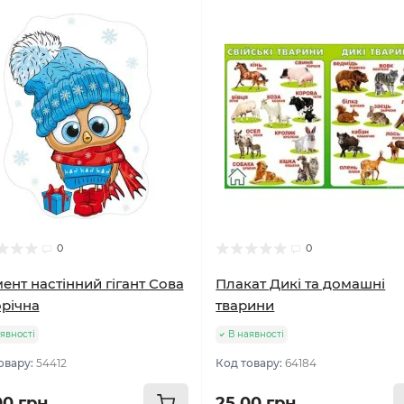
0
0
ент настінний гігант Сова
Плакат Дикі та домашні
річна
тварини
явності
В наявності
овару:
54412
Код товару:
64184
00 грн
25.00 грн