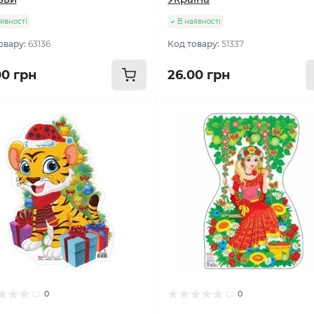
явності
В наявності
овару:
63136
Код товару:
51337
00 грн
26.00 грн
0
0