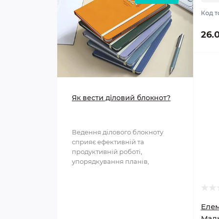
Код т
26.
Як вести діловий блокнот?
Ведення ділового блокноту
сприяє ефективній та
продуктивній роботі,
упорядкування планів,
структурування інформації та
полегшення ..
Елем
Мал