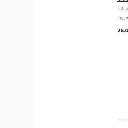
В на
Код т
26.