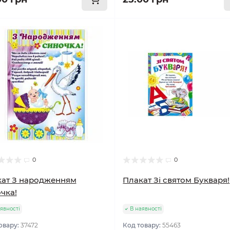
0
0
ат З народженням
Плакат Зі святом Букваря!
чка!
явності
В наявності
овару:
37472
Код товару:
55463