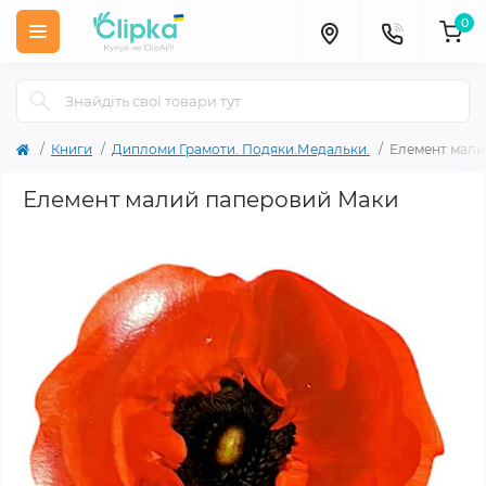
0
Книги
Дипломи Грамоти. Подяки.Медальки.
Елемент мали
Елемент малий паперовий Маки