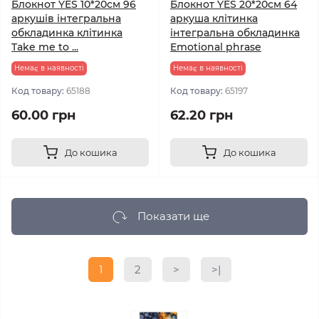
Блокнот YES 10*20см 96
Блокнот YES 20*20см 64
аркушів інтегральна
аркуша клітинка
обкладинка клітинка
інтегральна обкладинка
Take me to ...
Emotional phrase
Немає в наявності
Немає в наявності
Код товару:
65188
Код товару:
65197
60.00 грн
62.20 грн
До кошика
До кошика
Показати ще
1
2
>
>|