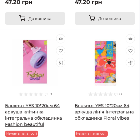
47.20 грн
47.20 грн
До кошика
До кошика
0
0
Блокнот YES 10*20см 64
Блокнот YES 10*20см 64
аркуша клітинка
аркуша лінія інтегральна
інтегральна обкладинка
обкладинка Floral vibes
Fashion beautiful
Немає в наявності
Немає в наявності