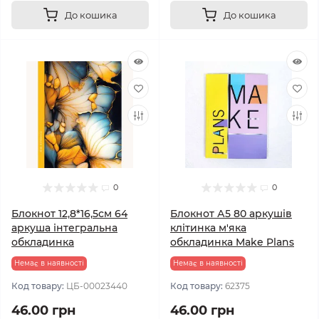
До кошика
До кошика
0
0
Блокнот 12,8*16,5см 64
Блокнот А5 80 аркушів
аркуша інтегральна
клітинка м'яка
обкладинка
обкладинка Make Plans
Немає в наявності
Немає в наявності
Код товару:
ЦБ-00023440
Код товару:
62375
46.00 грн
46.00 грн