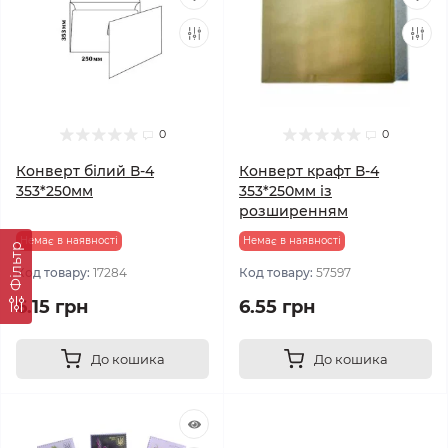
0
0
Конверт білий В-4
Конверт крафт В-4
353*250мм
353*250мм із
розширенням
Немає в наявності
Немає в наявності
Фільтр
Код товару:
17284
Код товару:
57597
6.15 грн
6.55 грн
До кошика
До кошика