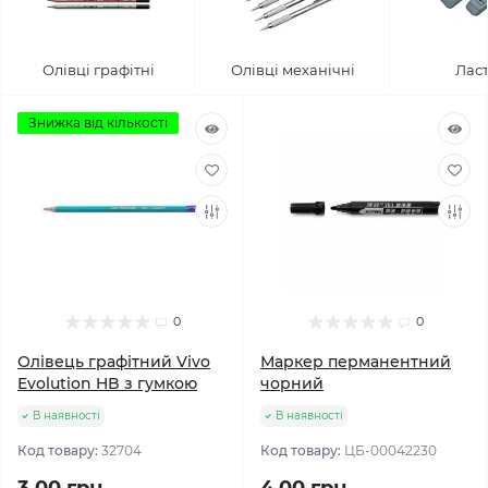
Олівці графітні
Олівці механічні
Лас
Знижка від кількості
0
0
Олівець графітний Vivo
Маркер перманентний
Evolution HB з гумкою
чорний
В наявності
В наявності
Код товару:
32704
Код товару:
ЦБ-00042230