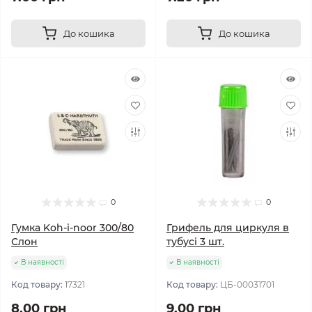
До кошика
До кошика
0
0
Гумка Koh-i-noor 300/80
Грифель для циркуля в
Слон
тубусі 3 шт.
В наявності
В наявності
Код товару:
17321
Код товару:
ЦБ-00031701
8.00 грн
9.00 грн