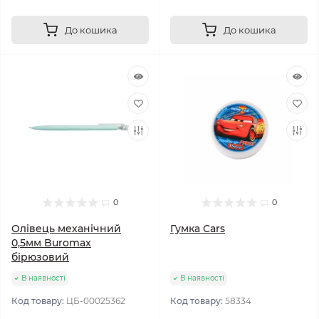
До кошика
До кошика
0
0
Олівець механічний
Гумка Cars
0,5мм Buromax
бірюзовий
В наявності
В наявності
Код товару:
ЦБ-00025362
Код товару:
58334