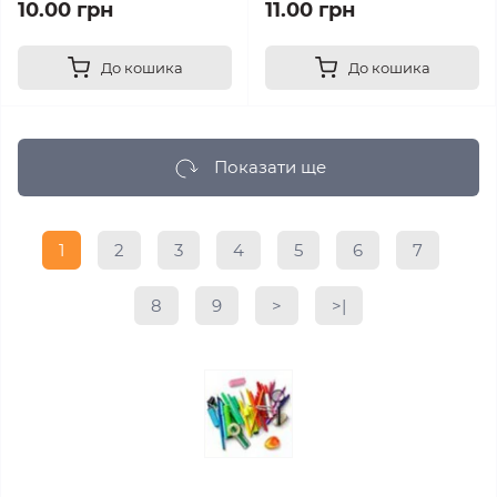
10.00 грн
11.00 грн
До кошика
До кошика
Показати ще
1
2
3
4
5
6
7
8
9
>
>|