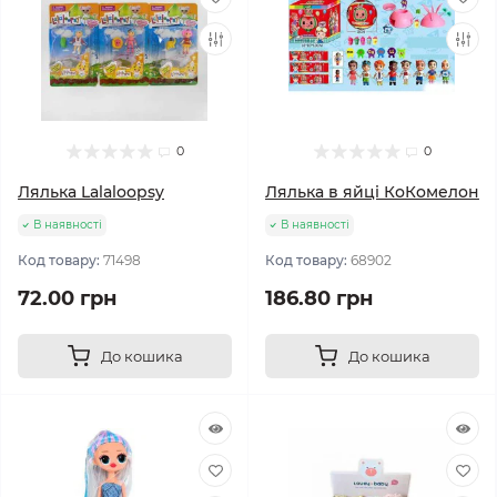
0
0
Лялька Lalaloopsy
Лялька в яйці КоКомелон
В наявності
В наявності
Код товару:
71498
Код товару:
68902
72.00 грн
186.80 грн
До кошика
До кошика