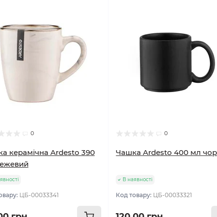
0
0
а керамічна Ardesto 390
Чашка Ardesto 400 мл чо
бежевий
явності
В наявності
овару:
ЦБ-00033341
Код товару:
ЦБ-00033321
00 грн
120.00 грн