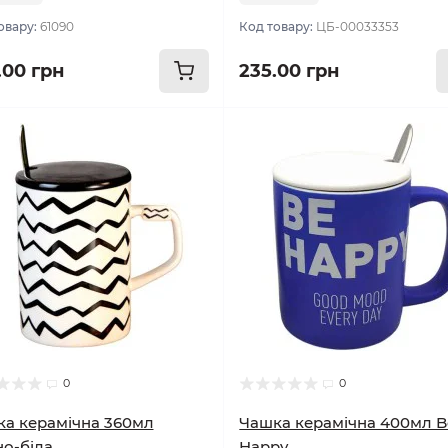
овару:
61090
Код товару:
ЦБ-00033353
.00 грн
235.00 грн
0
0
а керамічна 360мл
Чашка керамічна 400мл B
о-біла
Happy