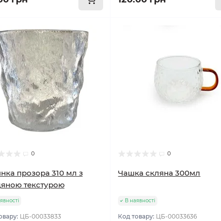
0
0
нка прозора 310 мл з
Чашка скляна 300мл
яною текстурою
явності
В наявності
овару:
ЦБ-00033833
Код товару:
ЦБ-00033636