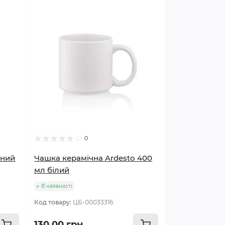
0
рний
Чашка керамічна Ardesto 400
мл білий
В наявності
Код товару:
ЦБ-00033316
130.00 грн