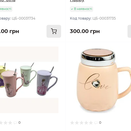
явності
В наявності
овару:
ЦБ-00031734
Код товару:
ЦБ-00031735
.00 грн
300.00 грн
0
0