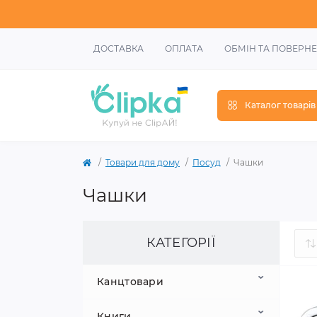
ДОСТАВКА
ОПЛАТА
ОБМІН ТА ПОВЕРН
Каталог товарів
Товари для дому
Посуд
Чашки
Чашки
КАТЕГОРІЇ
Канцтовари
Книги
Шкільне приладдя