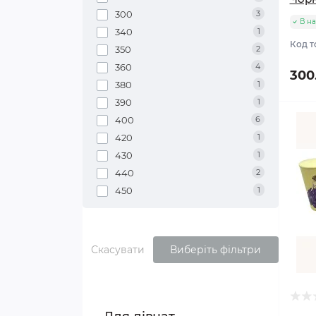
300
3
В на
340
1
Код т
350
2
360
4
300
380
1
390
1
400
6
420
1
430
1
440
2
450
1
Скасувати
Виберіть фільтри