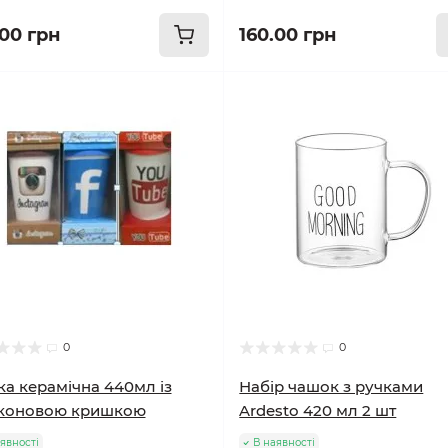
.00 грн
160.00 грн
0
0
а керамічна 440мл із
Набір чашок з ручками
іконовою кришкою
Ardesto 420 мл 2 шт
явності
В наявності