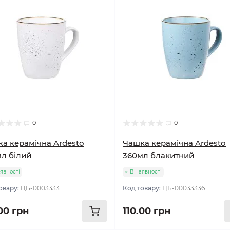
0
0
а керамічна Ardesto
Чашка керамічна Ardesto
л білий
360мл блакитний
явності
В наявності
овару:
ЦБ-00033331
Код товару:
ЦБ-00033336
00 грн
110.00 грн