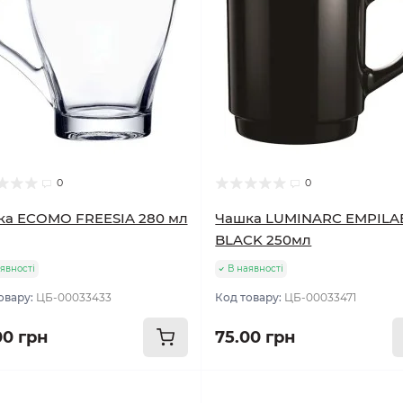
0
0
ка ECOMO FREESIA 280 мл
Чашка LUMINARC EMPILA
BLACK 250мл
явності
В наявності
овару:
ЦБ-00033433
Код товару:
ЦБ-00033471
00 грн
75.00 грн