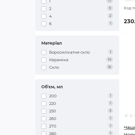
1
17
Код т
2
11
4
2
230
6
1
Матеріал
Боросилікатне скло
1
Кераміка
14
Скло
16
Об'єм, мл
200
1
220
1
250
3
260
1
270
1
Чашк
280
1
Чорн