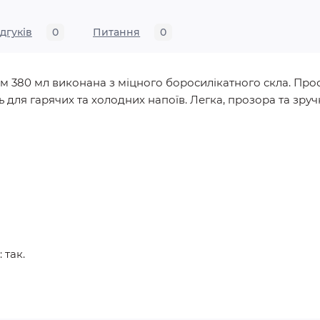
ідгуків
0
Питання
0
ємом 380 мл виконана з міцного боросилікатного скла. Про
 для гарячих та холодних напоїв. Легка, прозора та зруч
 так.