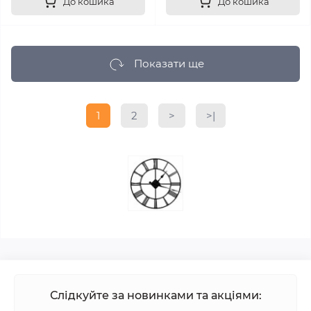
До кошика
До кошика
Показати ще
1
2
>
>|
Слідкуйте за новинками та акціями: