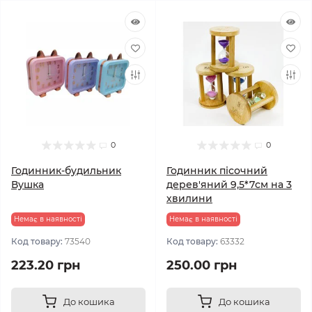
0
0
Годинник-будильник
Годинник пісочний
Вушка
дерев'яний 9,5*7см на 3
хвилини
Немає в наявності
Немає в наявності
Код товару:
73540
Код товару:
63332
223.20 грн
250.00 грн
До кошика
До кошика