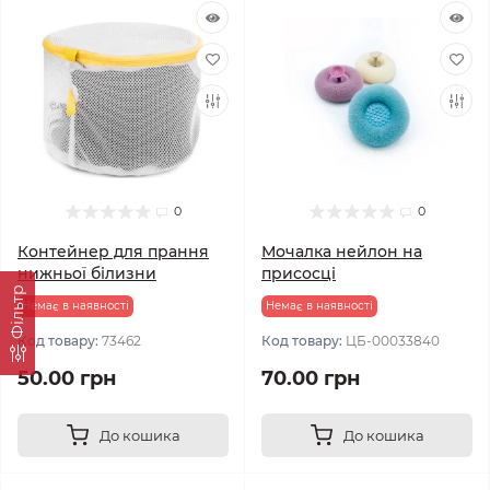
0
0
Контейнер для прання
Мочалка нейлон на
нижньої білизни
присосці
Фільтр
Немає в наявності
Немає в наявності
Код товару:
73462
Код товару:
ЦБ-00033840
50.00 грн
70.00 грн
До кошика
До кошика