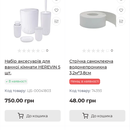
0
0
Набір аксесуарів для
Стрічка самоклеюча
ванної кімнати HEREVIN 5
водонепроникна
шт.
3,2м*3,8см
В наявності
Немає в наявності
Код товару:
ЦБ-00041803
Код товару:
74393
750.00 грн
48.00 грн
До кошика
До кошика