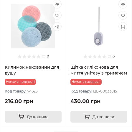
0
0
Килимок нековзний для
Щітка силіконова для
душу
миття унітазу з тримачем
Немає в наявності
Немає в наявності
Код товару:
74625
Код товару:
ЦБ-00033815
216.00 грн
430.00 грн
До кошика
До кошика