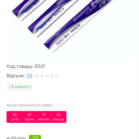
Код товару:
51147
Відгуки:
(0)
В наявності
Акція закінчиться через:
52
:
22
:
17
:
32
днів
годин
хвилин
секунд
4.99 грн
-10%