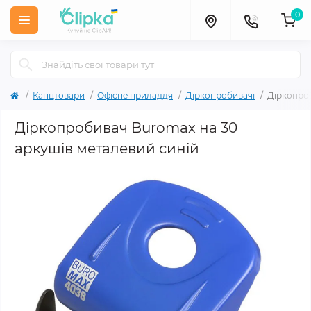
0
Канцтовари
Офісне приладдя
Діркопробивачі
Діркопроб
Діркопробивач Buromax на 30
аркушів металевий синій