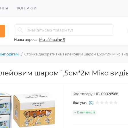
ЕННЯ
КОНТАКТИ
Наша адреса:
Ми з України !)
лінг,орігамі
Стрічка декоративна з клейовим шаром 1,5см*2м Мікс вид
клейовим шаром 1,5см*2м Мікс виді
Код товару:
ЦБ-00026568
Відгуки:
(0)
В наявності