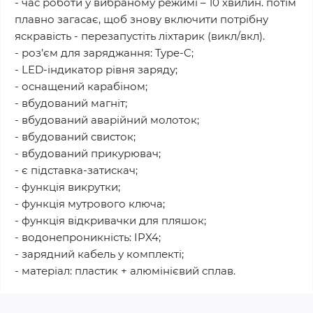
- час роботи у вибраному режимі – 10 хвилин. потім
плавно загасає, щоб знову включити потрібну
яскравість - перезапустіть ліхтарик (викл/вкл).
- роз’єм для заряджання: Type-C;
- LED-індикатор рівня заряду;
- оснащений карабіном;
- вбудований магніт;
- вбудований аварійний молоток;
- вбудований свисток;
- вбудований прикурювач;
- є підставка-затискач;
- функція викрутки;
- функція мутрового ключа;
- функція відкривачки для пляшок;
- водонепроникність: IPX4;
- зарядний кабель у комплекті;
- матеріал: пластик + алюмінієвий сплав.