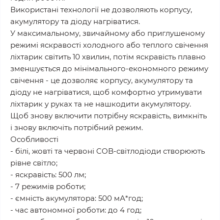
Використані технології не дозволяють корпусу,
акумулятору та діоду нагріватися.
У максимальному, звичайному або приглушеному
режимі яскравості холодного або теплого свічення
ліхтарик світить 10 хвилин, потім яскравість плавно
зменшується до мінімального-економного режиму
свічення - це дозволяє корпусу, акумулятору та
діоду не нагріватися, щоб комфортно утримувати
ліхтарик у руках та не нашкодити акумулятору.
Щоб знову включити потрібну яскравість, вимкніть
і знову включіть потрібний режим.
Особливості
- білі, жовті та червоні COB-світлодіоди створюють
рівне світло;
- яскравість: 500 лм;
- 7 режимів роботи;
- ємність акумулятора: 500 мА*год;
- час автономної роботи: до 4 год;