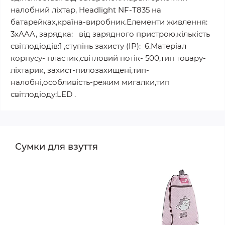
налобний ліхтар, Headlight NF-T835 на
батарейках,країна-виробник.Елементи живлення:
3xАAA, зарядка: від зарядного пристрою,кількість
світлодіодів:1 ,ступінь захисту (IP): 6.Матеріал
корпусу- пластик,світловий потік- 500,тип товару-
ліхтарик, захист-пилозахищені,тип-
налобні,особливість-режим мигалки,тип
світлодіоду:LED .
Сумки для взуття