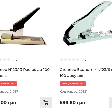
0
0
лер №23/13 Radius до 100
Степлер Economix №23/6 
шів
100 аркушів
 в наявності
Немає в наявності
овару:
21037
Код товару:
20921
.00 грн
688.80 грн