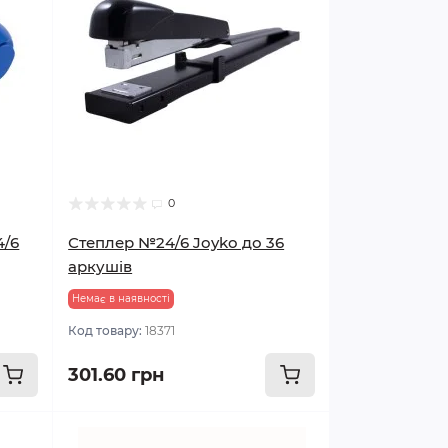
0
4/6
Степлер №24/6 Joyko до 36
аркушів
Немає в наявності
Код товару:
18371
301.60 грн