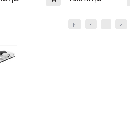
|<
<
1
2