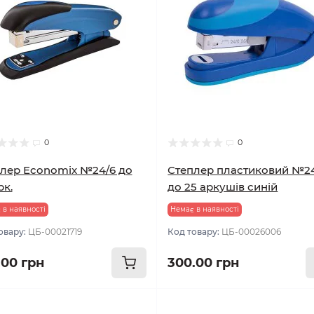
0
0
лер Economix №24/6 до
Степлер пластиковий №2
рк.
до 25 аркушів синій
 в наявності
Немає в наявності
овару:
ЦБ-00021719
Код товару:
ЦБ-00026006
.00 грн
300.00 грн