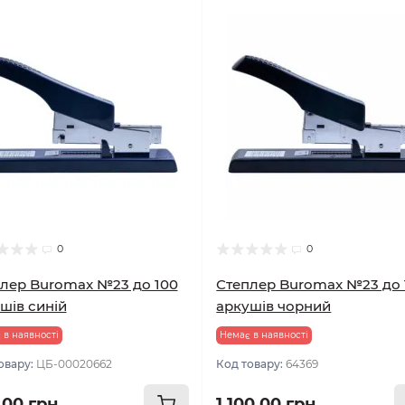
0
0
лер Buromax №23 до 100
Степлер Buromax №23 до 
шів синій
аркушів чорний
 в наявності
Немає в наявності
овару:
ЦБ-00020662
Код товару:
64369
.00 грн
1 100.00 грн