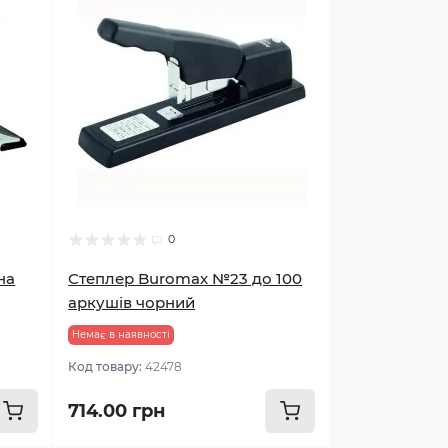
0
на
Степлер Buromax №23 до 100
аркушів чорний
Немає в наявності
Код товару:
42478
714.00 грн