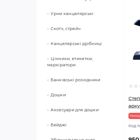
Рахунковий та навчальний
Урни канцелярські
матеріал
Скотч, стрейч
Папки для креслення,
дипломні, курсові
Канцелярські дрібниці
Глобуси
Цінники, етикетки,
маркіратори
Банківські розхідники
Дошки
Степ
арку
Аксесуари для дошки
Немає
Бейджі
Код т
950
Збільшувальне скло