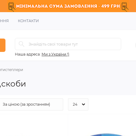
ЕННЯ
КОНТАКТИ
Наша адреса:
Ми з України !)
нтистеплери
,скоби