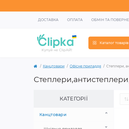
ДОСТАВКА
ОПЛАТА
ОБМІН ТА ПОВЕРН
Каталог товарів
Канцтовари
Офісне приладдя
Степлери, а
Степлери,антистеплери
КАТЕГОРІЇ
Канцтовари
Шкільне приладдя