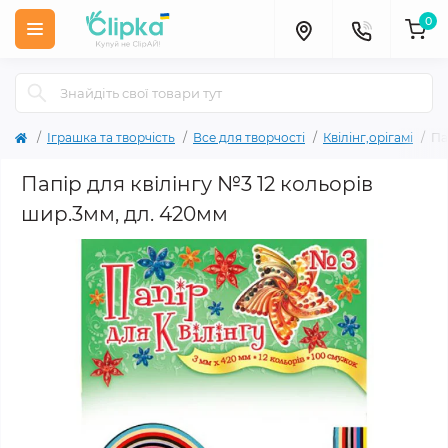
0
Іграшка та творчість
Все для творчості
Квілінг,орігамі
Па
Папір для квілінгу №3 12 кольорів
шир.3мм, дл. 420мм