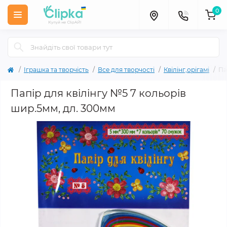
0
Іграшка та творчість
Все для творчості
Квілінг,орігамі
Па
Папір для квілінгу №5 7 кольорів
шир.5мм, дл. 300мм