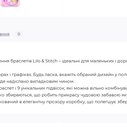
ання
0
ня браслетів Lilo & Stitch – ідеальні для маленьких і до
ьорах і графіках. Будь ласка, вкажіть обраний дизайн у по
буде надіслано випадковим чином.
слет і 9 унікальних підвісок, які можна вільно комбінува
о збираються, що робить прикрасу чудовою забавою як дл
кований в елегантну прозору коробку, що полегшує збер