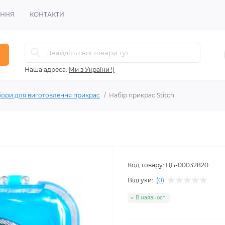
ЕННЯ
КОНТАКТИ
Наша адреса:
Ми з України !)
ори для виготовлення прикрас
Набір прикрас Stitch
Код товару:
ЦБ-00032820
Відгуки:
(0)
В наявності