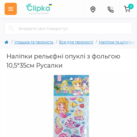
0
Іграшка та творчість
Все для творчості
Наліпки та штапми
Наліпки рельєфні опуклі з фольгою
10,5*35см Русалки