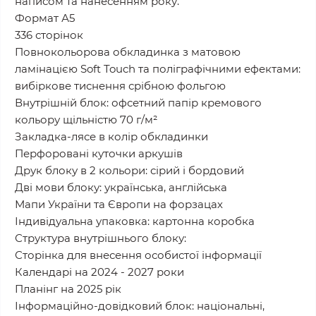
написом та нанесенням року.
Формат А5
336 сторінок
Повнокольорова обкладинка з матовою
ламінацією Soft Touch та поліграфічними ефектами:
вибіркове тиснення срібною фольгою
Внутрішній блок: офсетний папір кремового
кольору щільністю 70 г/м²
Закладка-лясе в колір обкладинки
Перфоровані куточки аркушів
Друк блоку в 2 кольори: сірий і бордовий
Дві мови блоку: українська, англійська
Мапи України та Європи на форзацах
Індивідуальна упаковка: картонна коробка
Структура внутрішнього блоку:
Сторінка для внесення особистої інформації
Календарі на 2024 - 2027 роки
Планінг на 2025 рік
Інформаційно-довідковий блок: національні,