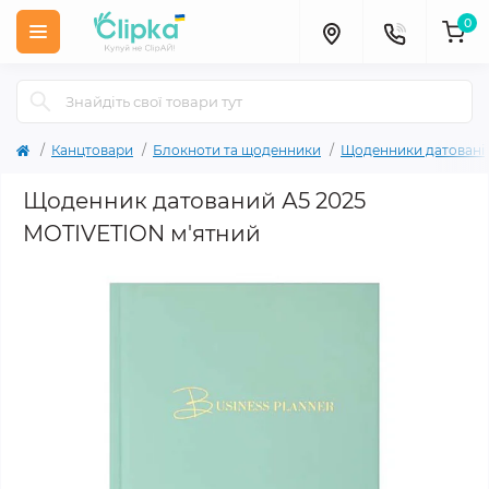
0
Канцтовари
Блокноти та щоденники
Щоденники датовані
Щоденник датований А5 2025
MOTIVETION м'ятний