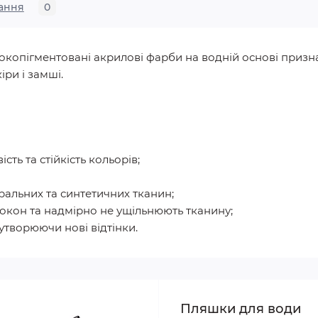
ання
0
копігментовані акрилові фарби на водній основі признач
іри і замші.
сть та стійкість кольорів;
уральних та синтетичних тканин;
окон та надмірно не ущільнюють тканину;
утворюючи нові відтінки.
Пляшки для води