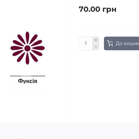
70.00 грн
До коши