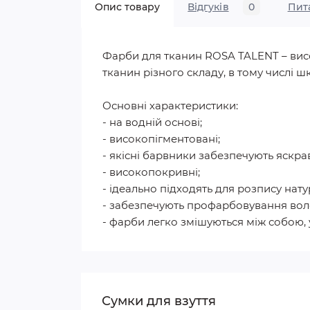
Опис товару
Відгуків
0
Пит
Фарби для тканин ROSA TALENT – висо
тканин різного складу, в тому числі шк
Основні характеристики:
- на водній основі;
- високопігментовані;
- якісні барвники забезпечують яскраві
- високопокривні;
- ідеально підходять для розпису нат
- забезпечують профарбовування вол
- фарби легко змішуються між собою, 
Сумки для взуття