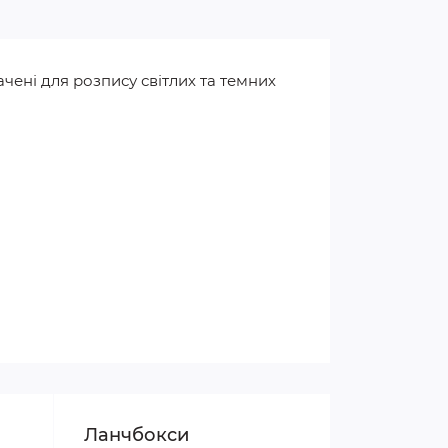
ені для розпису світлих та темних
Ланчбокси