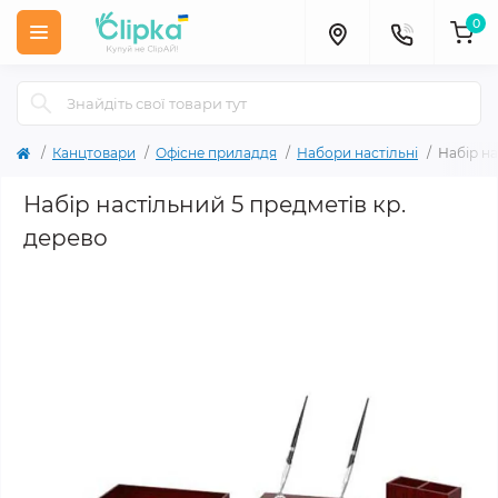
0
Канцтовари
Офісне приладдя
Набори настільні
Набір на
Набір настільний 5 предметів кр.
дерево