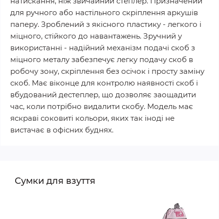
натискання, ніж звичайний степлер. Призначений
для ручного або настільного скріплення аркушів
паперу. Зроблений з якісного пластику - легкого і
міцного, стійкого до навантажень. Зручний у
використанні - надійний механізм подачі скоб з
міцного металу забезпечує легку подачу скоб в
робочу зону, скріплення без осічок і просту заміну
скоб. Має віконце для контролю наявності скоб і
вбудований дестеплер, що дозволяє заощадити
час, коли потрібно видалити скобу. Модель має
яскраві соковиті кольори, яких так іноді не
вистачає в офісних буднях.
Сумки для взуття