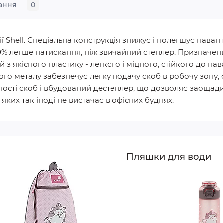
ання
0
ї Shell. Спеціальна конструкція знижує і полегшує нава
60% легше натискання, ніж звичайний степлер. Призначен
з якісного пластику - легкого і міцного, стійкого до на
го металу забезпечує легку подачу скоб в робочу зону, с
ості скоб і вбудований дестеплер, що дозволяє заощади
яких так іноді не вистачає в офісних буднях.
Пляшки для води