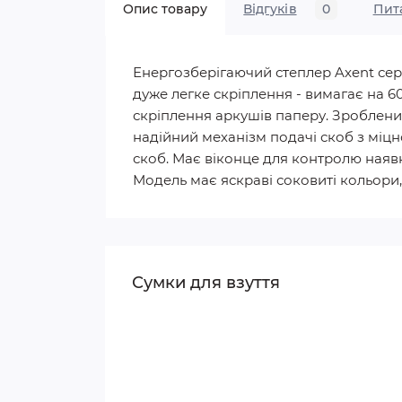
Опис товару
Відгуків
0
Пит
Енергозберігаючий степлер Axent сері
дуже легке скріплення - вимагає на 
скріплення аркушів паперу. Зроблений 
надійний механізм подачі скоб з міцно
скоб. Має віконце для контролю наявн
Модель має яскраві соковиті кольори, 
Сумки для взуття