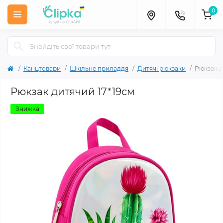
0
Канцтовари
Шкільне приладдя
Дитячі рюкзаки
Рюкзак д
Рюкзак дитячий 17*19см
Знижка