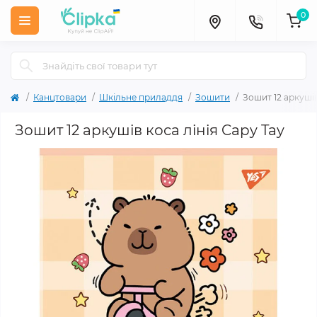
0
Канцтовари
Шкільне приладдя
Зошити
Зошит 12 аркушів
Зошит 12 аркушів коса лінія Capy Tay