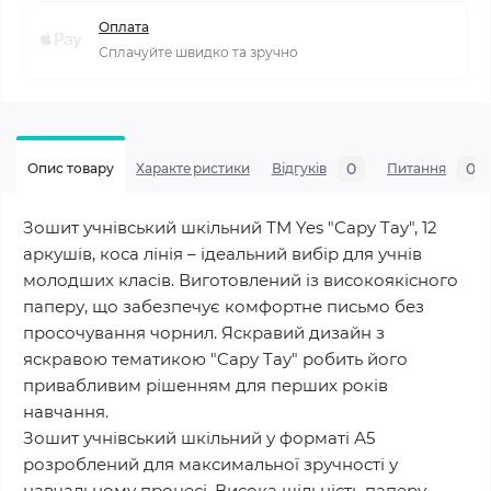
Оплата
Сплачуйте швидко та зручно
0
0
Опис товару
Характеристики
Відгуків
Питання
Зошит учнівський шкільний ТМ Yes "Capy Tay", 12
аркушів, коса лінія – ідеальний вибір для учнів
молодших класів. Виготовлений із високоякісного
паперу, що забезпечує комфортне письмо без
просочування чорнил. Яскравий дизайн з
яскравою тематикою "Capy Tay" робить його
привабливим рішенням для перших років
навчання.
Зошит учнівський шкільний у форматі А5
розроблений для максимальної зручності у
навчальному процесі. Висока щільність паперу