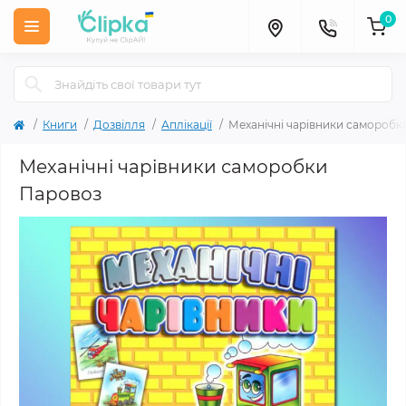
0
Книги
Дозвілля
Аплікації
Механічні чарівники саморобк
Механічні чарівники саморобки
Паровоз