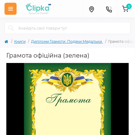
0
Книги
Дипломи Грамоти. Подяки.Медальки.
Грамота офіці
Грамота офіційна (зелена)