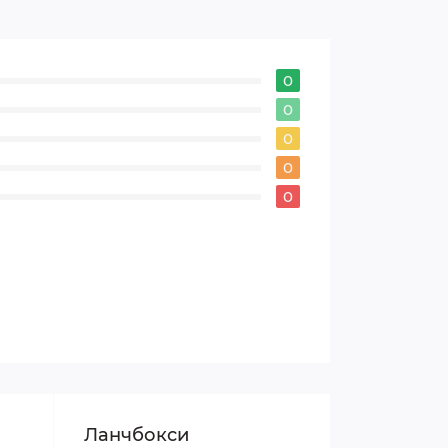
0
0
0
0
0
Ланчбокси