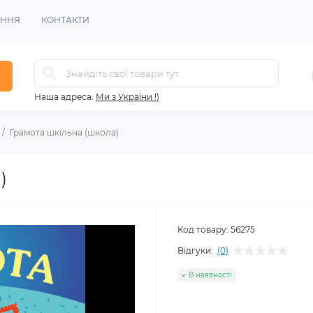
ЕННЯ
КОНТАКТИ
Наша адреса:
Ми з України !)
Грамота шкільна (школа)
)
Код товару:
56275
Відгуки:
(0)
В наявності