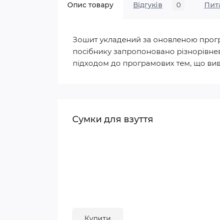
Опис товару
Відгуків
0
Пит
Зошит укладений за оновленою програм
посібнику запропоновано різнорівневі
підходом до програмових тем, що вивчаю
Сумки для взуття
Купити