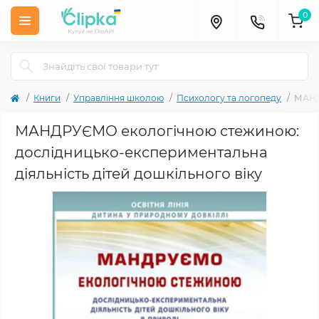
0
Книги
Управління школою
Психологу та логопеду
МАНД
МАНДРУЄМО екологічною стежиною:
дослідницько-експериментальна
діяльність дітей дошкільного віку