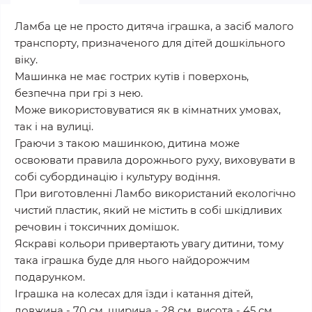
Ламба це не просто дитяча іграшка, а засіб малого
транспорту, призначеного для дітей дошкільного
віку.
Машинка не має гострих кутів і поверхонь,
безпечна при грі з нею.
Може використовуватися як в кімнатних умовах,
так і на вулиці.
Граючи з такою машинкою, дитина може
освоювати правила дорожнього руху, виховувати в
собі субординацію і культуру водіння.
При виготовленні Ламбо використаний екологічно
чистий пластик, який не містить в собі шкідливих
речовин і токсичних домішок.
Яскраві кольори привертають увагу дитини, тому
така іграшка буде для нього найдорожчим
подарунком.
Іграшка на колесах для їзди і катання дітей,
довжина - 70 см, ширина - 28 см, висота - 45 см,