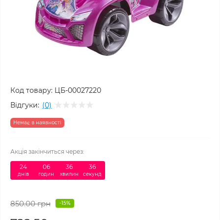
Код товару:
ЦБ-00027220
Відгуки:
(0)
Немає в наявності
Акція закінчиться через:
24
:
06
:
36
:
35
днів
годин
хвилин
секунд
850.00 грн
-15%