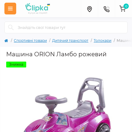
0
Спортивні товари
Дитячий транспорт
Толокари
Машина
Машина ORION Ламбо рожевий
Знижка