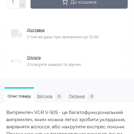
До кошика
Доставка
У той же день при замовленні до 12:00
Оплата
Сплачуйте швидко та зручно
0
0
Опис товару
Відгуків
Питання
Випрямляч VGR V-505 - це багатофункціональний
випрямляч, яким можна легко зробити укладання,
вирівняти волосся, або накрутити експрес локони.
Праска має кілька температурних режимів, які ви