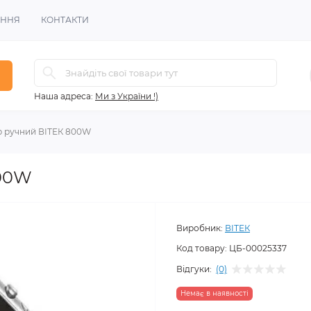
ЕННЯ
КОНТАКТИ
Наша адреса:
Ми з України !)
р ручний ВІТЕК 800W
800W
Виробник:
ВІТЕК
Код товару:
ЦБ-00025337
Відгуки:
(0)
Немає в наявності