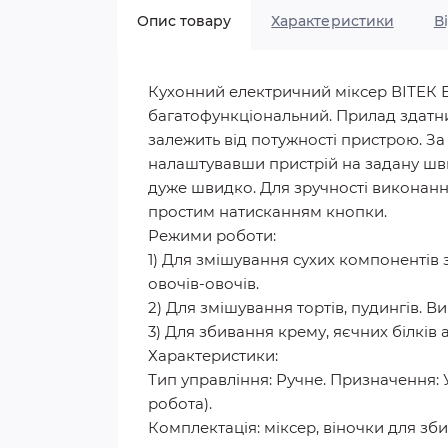
Опис товару
Характеристики
В
Кухонний електричний міксер ВІТЕК ВТ
багатофункціональний. Прилад здатний
залежить від потужності пристрою. За
налаштувавши пристрій на задану шви
дуже швидко. Для зручності виконання
простим натисканням кнопки.
Режими роботи:
1) Для змішування сухих компонентів з
овочів-овочів.
2) Для змішування тортів, пудингів. В
3) Для збивання крему, яєчних білків а
Характеристики:
Тип управління: Ручне. Призначення: У
робота).
Комплектація: міксер, віночки для збив