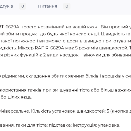
ідгуків
0
Питання
0
-6629А просто незамінний на вашій кухні. Він простий у
 збити продукт до будь-якої консистенції. Швидкість та 
 такої потужності ви зможете досить швидко приготувати 
дкість. Міксер RAF R-6629А має 5 режимів швидкостей. 
 різних функцій є 2 види насадок – віночки для збивання
 рідинами, складання збитих яєчних білків і вершків у су
икористання гачків при змішуванні тіста або більш важких
бо цілих яєць.
ніверсальне. Кількість установок швидкостей: 5 (кнопка 
ання, гаки для тіста; підставка; інструкція; упаковка.