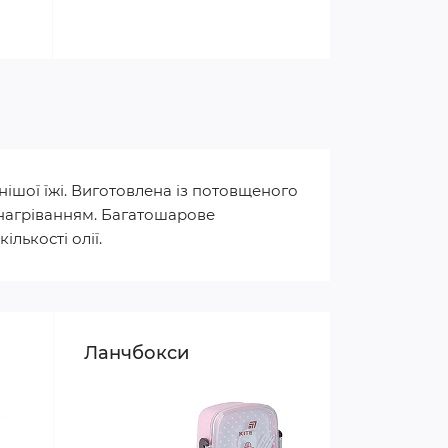
нішої їжі. Виготовлена із потовщеного
 нагріванням. Багатошарове
лькості олії.
Ланчбокси