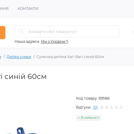
ЕННЯ
КОНТАКТИ
Наша адреса:
Ми з України !)
и
Дитячі сумки
Сумочка дитяча Xагі Вагі синій 60см
і синій 60см
Код товару:
69586
Відгуки:
(0)
В наявності