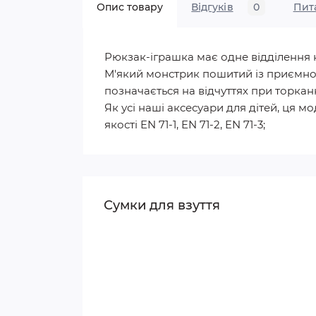
Опис товару
Відгуків
0
Пит
Рюкзак-іграшка має одне відділення н
М'який монстрик пошитий із приємног
позначається на відчуттях при торканн
Як усі наші аксесуари для дітей, ця 
якості EN 71-1, EN 71-2, EN 71-3;
Сумки для взуття