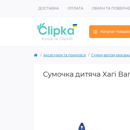
ДОСТАВКА
ОПЛАТА
ОБМІН ТА ПОВЕРН
Каталог товарів
Аксесуари та прикраси
Сумки,валізи,рюкзак
Сумочка дитяча Xагі Ваг