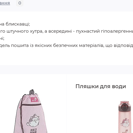
ання
0
а блискавці;
о штучного хутра, а всередині - пухнастий гіпоалерген
і;
модель пошита із якісних безпечних матеріалів, що відпо
Пляшки для води