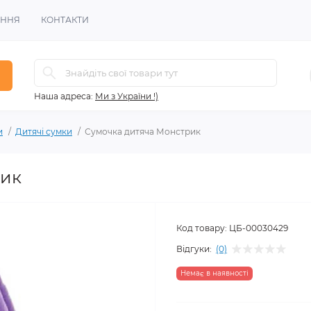
ЕННЯ
КОНТАКТИ
Наша адреса:
Ми з України !)
и
Дитячі сумки
Сумочка дитяча Монстрик
рик
Код товару:
ЦБ-00030429
Відгуки:
(0)
Немає в наявності