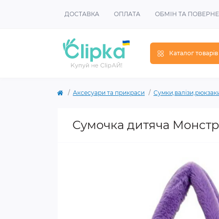
ДОСТАВКА
ОПЛАТА
ОБМІН ТА ПОВЕРН
Каталог товарів
Аксесуари та прикраси
Сумки,валізи,рюкзак
Сумочка дитяча Монст