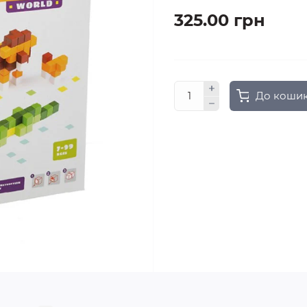
325.00 грн
До коши