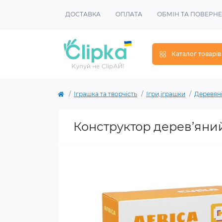
ДОСТАВКА
ОПЛАТА
ОБМІН ТА ПОВЕРН
Каталог товарів
Іграшка та творчість
Ігри,іграшки
Деревяні
Конструктор дерев’яни