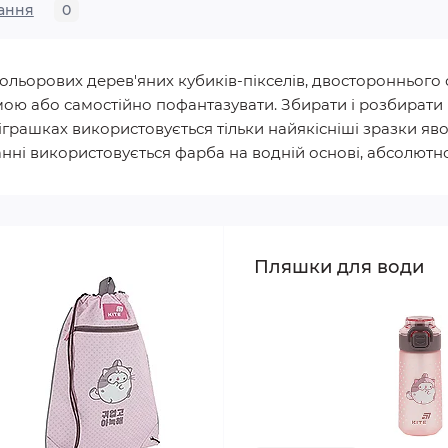
ання
0
ольорових дерев'яних кубиків-пікселів, двостороннього с
ою або самостійно пофантазувати. Збирати і розбирати 
рашках використовується тільки найякісніші зразки явора
нні використовується фарба на водній основі, абсолютно 
Пляшки для води