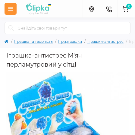
0
Іграшка та творчість
Ігри,іграшки
Іграшки-антистрес
Ігр
Іграшка-антистрес М'яч
перламутровий у сітці