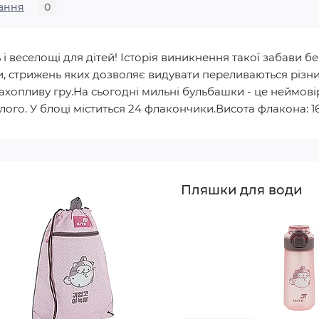
ання
0
і веселощі для дітей! Історія виникнення такої забави б
шки, стрижень яких дозволяє видувати переливаються різ
хопливу гру.На сьогодні мильні бульбашки - це неймові
слого. У блоці міститься 24 флакончики.Висота флакона: 16
Пляшки для води