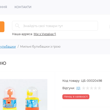
ЕННЯ
КОНТАКТИ
Наша адреса:
Ми з України !)
бульбашки
Мильні бульбашки з грою
ою
Код товару:
ЦБ-00020498
Відгуки:
(0)
Немає в наявності