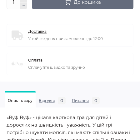
До кошика
Доставка
У той же день при замовленні до 12:00
Оплата
Сплачуйте швидко та зручно
0
0
Опис товару
Відгуків
Питання
«Вуф Вуф» - цікава карткова гра для дітей і
дорослих на швидкість і уважність. У цій грі
потрібно шукати мопсів, які мають спільні ознаки і
забирати їх собі. Кількість гравців - від 2-х. Перед