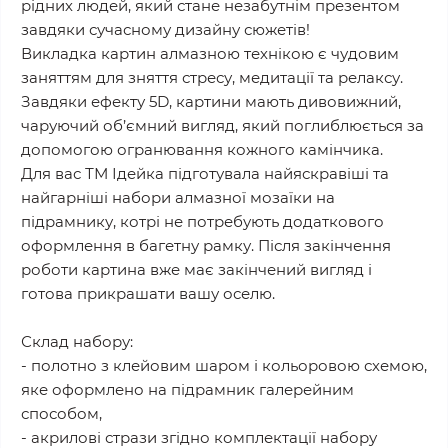
рідних людей, який стане незабутнім презентом
завдяки сучасному дизайну сюжетів!
Викладка картин алмазною технікою є чудовим
заняттям для зняття стресу, медитації та релаксу.
Завдяки ефекту 5D, картини мають дивовижний,
чаруючий об’ємний вигляд, який поглиблюється за
допомогою огранювання кожного камінчика.
Для вас ТМ Ідейка підготувала найяскравіші та
найгарніші набори алмазної мозаїки на
підрамнику, котрі не потребують додаткового
оформлення в багетну рамку. Після закінчення
роботи картина вже має закінчений вигляд і
готова прикрашати вашу оселю.
Склад набору:
- полотно з клейовим шаром і кольоровою схемою,
яке оформлено на підрамник галерейним
способом,
- акрилові стрази згідно комплектації набору