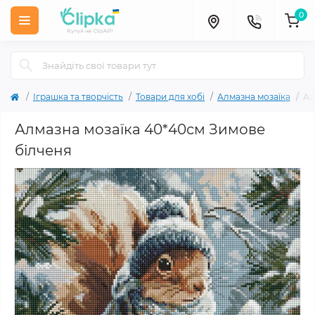
0
Іграшка та творчість
Товари для хобі
Алмазна мозаїка
Ал
Алмазна мозаїка 40*40см Зимове
білченя