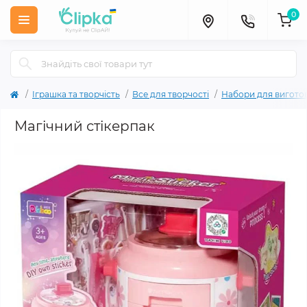
0
Іграшка та творчість
Все для творчості
Набори для вигото
Магічний стікерпак