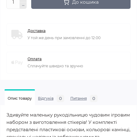
До кошика
Доставка
У той же день при замовленні до 12:00
Оплата
Сплачуйте швидко та зручно
0
0
Опис товару
Відгуків
Питання
Здивуйте маленьку рукодільницю чудовим ігровим
набором з виготовлення стікерів! У комплекті
представлені пластикові основи, кольорові камінці,
спеціальні наліпки із зображеннями та