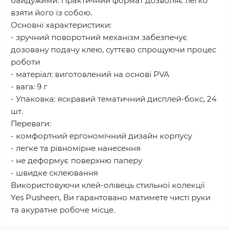
байдужими. Практичний формат дозволяє легко
взяти його із собою.
Основні характеристики:
- зручний поворотний механізм забезпечує
дозовану подачу клею, суттєво спрощуючи процес
роботи
- матеріал: виготовлений на основі PVA
- вага: 9 г
- Упаковка: яскравий тематичний дисплей-бокс, 24
шт.
Переваги:
- комфортний ергономічний дизайн корпусу
- легке та рівномірне нанесення
- не деформує поверхню паперу
- швидке склеювання
Використовуючи клей-олівець стильної колекції
Yes Pusheen, Ви гарантовано матимете чисті руки
та акуратне робоче місце.