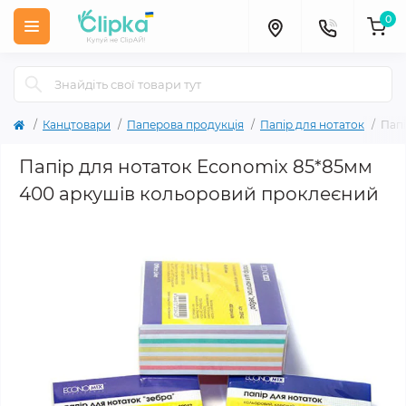
0
Канцтовари
Паперова продукція
Папір для нотаток
Папі
Папір для нотаток Economix 85*85мм
400 аркушів кольоровий проклеєний